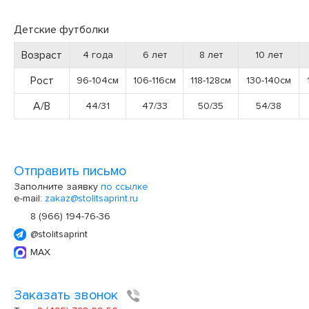
Детские футболки
Возраст
4 года
6 лет
8 лет
10 лет
Рост
96-104см
106-116см
118-128см
130-140см
А/В
44/31
47/33
50/35
54/38
Отправить письмо
Заполните заявку
по ссылке
e-mail:
zakaz@stolitsaprint.ru
8 (966) 194-76-36
@stolitsaprint
MAX
Заказать звонок