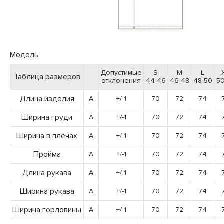
Модель
Допустимые
S
M
L
Таблица размеров
отклонения
44-46
46-48
48-50
50
Длина изделия
A
+/-1
70
72
74
Ширина груди
A
+/-1
70
72
74
Ширина в плечах
A
+/-1
70
72
74
Пройма
A
+/-1
70
72
74
Длина рукава
A
+/-1
70
72
74
Ширина рукава
A
+/-1
70
72
74
Ширина горловины
A
+/-1
70
72
74