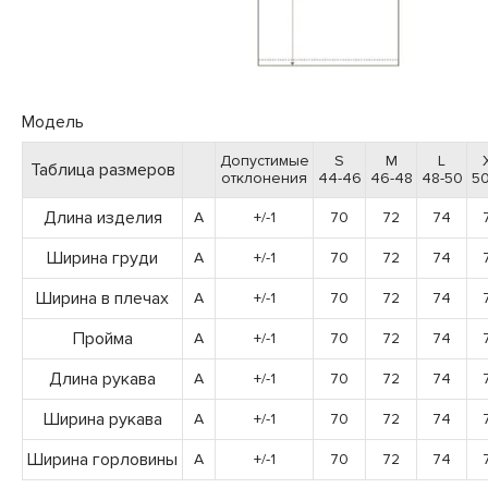
Модель
Допустимые
S
M
L
Таблица размеров
отклонения
44-46
46-48
48-50
50
Длина изделия
A
+/-1
70
72
74
Ширина груди
A
+/-1
70
72
74
Ширина в плечах
A
+/-1
70
72
74
Пройма
A
+/-1
70
72
74
Длина рукава
A
+/-1
70
72
74
Ширина рукава
A
+/-1
70
72
74
Ширина горловины
A
+/-1
70
72
74