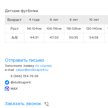
Детские футболки
Возраст
4 года
6 лет
8 лет
10 лет
Рост
96-104см
106-116см
118-128см
130-140см
А/В
44/31
47/33
50/35
54/38
Отправить письмо
Заполните заявку
по ссылке
e-mail:
zakaz@stolitsaprint.ru
8 (966) 194-76-36
@stolitsaprint
MAX
Заказать звонок