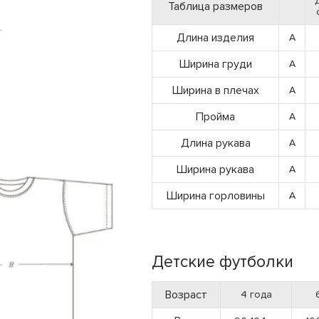
Таблица размеров
Длина изделия
A
Ширина груди
A
Ширина в плечах
A
Пройма
A
Длина рукава
A
Ширина рукава
A
Ширина горловины
A
Детские футболки
Возраст
4 года