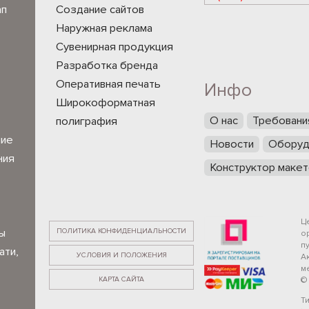
ап
Создание сайтов
Наружная реклама
Сувенирная продукция
Разработка бренда
Оперативная печать
Инфо
Широкоформатная
О нас
Требовани
полиграфия
ние
Новости
Оборуд
ния
Конструктор макет
Ц
ПОЛИТИКА КОНФИДЕНЦИАЛЬНОСТИ
ы
о
п
ати,
УСЛОВИЯ И ПОЛОЖЕНИЯ
А
ме
КАРТА САЙТА
©
Т