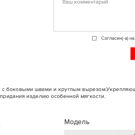
Согласен(-а) н
 c боковыми швами и круглым вырезом.Укрепляюща
 придания изделию особенной мягкости.
Модель