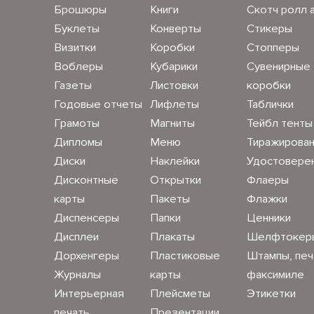
Брошюры
Книги
Скотч ролл 
Буклеты
Конверты
Стикеры
Визитки
Коробки
Стопперы
Воблеры
Кубарики
Сувенирные
Газеты
Листовки
коробки
Годовые отчеты
Лифлеты
Таблички
Грамоты
Магниты
Тейбл тенты
Дипломы
Меню
Тиражирова
Диски
Наклейки
Удостовере
Дисконтные
Открытки
Флаеры
карты
Пакеты
Флажки
Диспенсеры
Папки
Ценники
Дисплеи
Плакаты
Шелфтокер
Дорхенгеры
Пластиковые
Штампы, печ
Журналы
карты
факсимиле
Интерьерная
Плейсметы
Этикетки
печать
Презентации