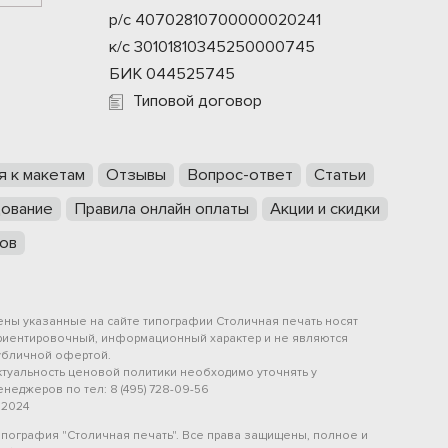
р/с 40702810700000020241
к/с 30101810345250000745
БИК 044525745
Типовой договор
я к макетам
Отзывы
Вопрос-ответ
Статьи
ование
Правила онлайн оплаты
Акции и скидки
ов
ены указанные на сайте типографии Столичная печать носят
риентировочный, информационный характер и не являются
убличной офертой.
ктуальность ценовой политики необходимо уточнять у
неджеров по тел: 8 (495) 728-09-56
 2024
ипография "Столичная печать". Все права защищены, полное и