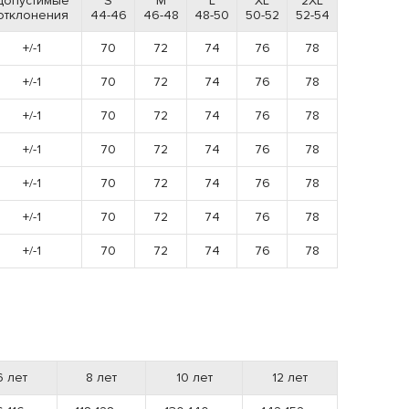
Допустимые
S
M
L
XL
2XL
отклонения
44-46
46-48
48-50
50-52
52-54
+/-1
70
72
74
76
78
+/-1
70
72
74
76
78
+/-1
70
72
74
76
78
+/-1
70
72
74
76
78
+/-1
70
72
74
76
78
+/-1
70
72
74
76
78
+/-1
70
72
74
76
78
6 лет
8 лет
10 лет
12 лет