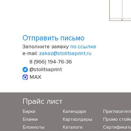
Отправить письмо
Заполните заявку
по ссылке
e-mail:
zakaz@stolitsaprint.ru
8 (966) 194-76-36
@stolitsaprint
MAX
Прайс лист
Бирки
Календари
Пригласите
Бланки
Картхолдеры
Промо стой
Блокноты
Каталоги
Сертификат