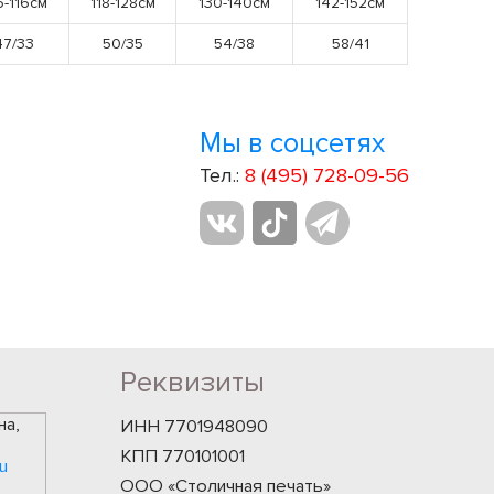
6-116см
118-128см
130-140см
142-152см
47/33
50/35
54/38
58/41
Мы в соцсетях
Тел.:
8 (495) 728-09-56
Реквизиты
на,
ИНН 7701948090
КПП 770101001
u
ООО «Столичная печать»