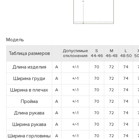
Модель
Допустимые
S
M
L
Таблица размеров
отклонения
44-46
46-48
48-50
50
Длина изделия
A
+/-1
70
72
74
Ширина груди
A
+/-1
70
72
74
Ширина в плечах
A
+/-1
70
72
74
Пройма
A
+/-1
70
72
74
Длина рукава
A
+/-1
70
72
74
Ширина рукава
A
+/-1
70
72
74
Ширина горловины
A
+/-1
70
72
74