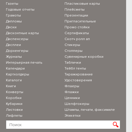
Газеты
Пластиковые карты
Годовые отчеты
Плейсметы
Грамоты
Презентации
Дипломы
Пригласительные
Диски
Промо стойки
Дисконтные карты
Сертификаты
Диспенсеры
Скотч ролл ап
Дисплеи
Стикеры
Дорхенгеры
Стопперы
Журналы
Сувенирные коробки
Интерьерная печать
Таблички
Календари
Тейбл тенты
Картхолдеры
Тиражирование
Каталоги
Удостоверения
Книги
Флаеры
Конверты
Флажки
Коробки
Ценники
Кубарики
Шелфтокеры
Листовки
Штампы, печати, факсимиле
Лифлеты
Этикетки