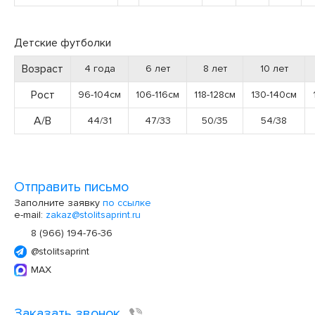
Детские футболки
Возраст
4 года
6 лет
8 лет
10 лет
Рост
96-104см
106-116см
118-128см
130-140см
А/В
44/31
47/33
50/35
54/38
Отправить письмо
Заполните заявку
по ссылке
e-mail:
zakaz@stolitsaprint.ru
8 (966) 194-76-36
@stolitsaprint
MAX
Заказать звонок