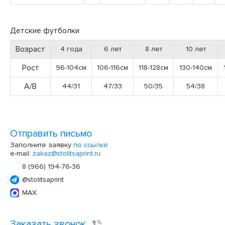
Детские футболки
Возраст
4 года
6 лет
8 лет
10 лет
Рост
96-104см
106-116см
118-128см
130-140см
А/В
44/31
47/33
50/35
54/38
Отправить письмо
Заполните заявку
по ссылке
e-mail:
zakaz@stolitsaprint.ru
8 (966) 194-76-36
@stolitsaprint
MAX
Заказать звонок