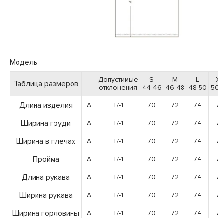
Модель
Допустимые
S
M
L
Таблица размеров
отклонения
44-46
46-48
48-50
50
Длина изделия
A
+/-1
70
72
74
Ширина груди
A
+/-1
70
72
74
Ширина в плечах
A
+/-1
70
72
74
Пройма
A
+/-1
70
72
74
Длина рукава
A
+/-1
70
72
74
Ширина рукава
A
+/-1
70
72
74
Ширина горловины
A
+/-1
70
72
74