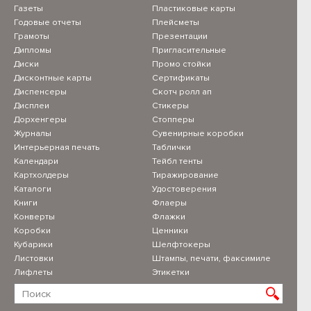
Газеты
Пластиковые карты
Годовые отчеты
Плейсметы
Грамоты
Презентации
Дипломы
Пригласительные
Диски
Промо стойки
Дисконтные карты
Сертификаты
Диспенсеры
Скотч ролл ап
Дисплеи
Стикеры
Дорхенгеры
Стопперы
Журналы
Сувенирные коробки
Интерьерная печать
Таблички
Календари
Тейбл тенты
Картхолдеры
Тиражирование
Каталоги
Удостоверения
Книги
Флаеры
Конверты
Флажки
Коробки
Ценники
Кубарики
Шелфтокеры
Листовки
Штампы, печати, факсимиле
Лифлеты
Этикетки