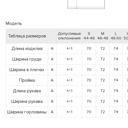
Модель
Допустимые
S
M
L
Таблица размеров
отклонения
44-46
46-48
48-50
50
Длина изделия
A
+/-1
70
72
74
Ширина груди
A
+/-1
70
72
74
Ширина в плечах
A
+/-1
70
72
74
Пройма
A
+/-1
70
72
74
Длина рукава
A
+/-1
70
72
74
Ширина рукава
A
+/-1
70
72
74
Ширина горловины
A
+/-1
70
72
74