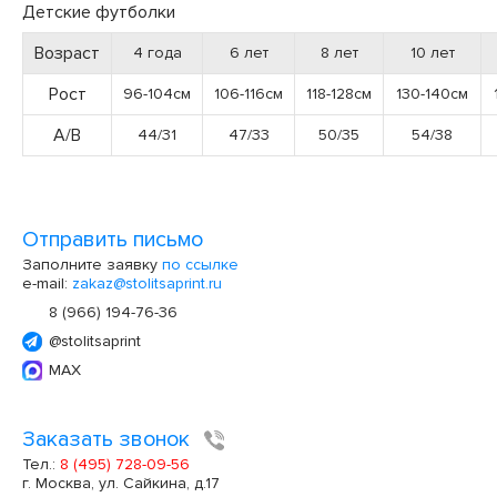
Детские футболки
Возраст
4 года
6 лет
8 лет
10 лет
Рост
96-104см
106-116см
118-128см
130-140см
А/В
44/31
47/33
50/35
54/38
Отправить письмо
Заполните заявку
по ссылке
e-mail:
zakaz@stolitsaprint.ru
8 (966) 194-76-36
@stolitsaprint
MAX
Заказать звонок
Тел.:
8 (495) 728-09-56
г. Москва, ул. Сайкина, д.17