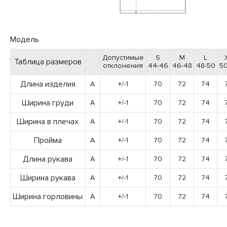
Модель
Допустимые
S
M
L
Таблица размеров
отклонения
44-46
46-48
48-50
50
Длина изделия
A
+/-1
70
72
74
Ширина груди
A
+/-1
70
72
74
Ширина в плечах
A
+/-1
70
72
74
Пройма
A
+/-1
70
72
74
Длина рукава
A
+/-1
70
72
74
Ширина рукава
A
+/-1
70
72
74
Ширина горловины
A
+/-1
70
72
74