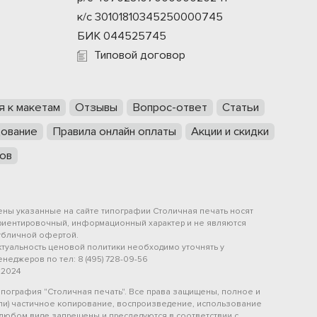
к/с 30101810345250000745
БИК 044525745
Типовой договор
я к макетам
Отзывы
Вопрос-ответ
Статьи
ование
Правила онлайн оплаты
Акции и скидки
ов
ены указанные на сайте типографии Столичная печать носят
риентировочный, информационный характер и не являются
убличной офертой.
ктуальность ценовой политики необходимо уточнять у
неджеров по тел: 8 (495) 728-09-56
 2024
ипография "Столичная печать". Все права защищены, полное и
или) частичное копирование, воспроизведение, использование
 любом виде запрещены и преследуются в соответствии с