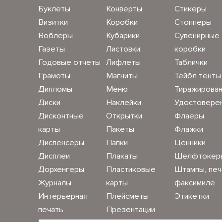
Буклеты
Конверты
Стикеры
Визитки
Коробки
Стопперы
Воблеры
Кубарики
Сувенирные
Газеты
Листовки
коробки
Годовые отчеты
Лифлеты
Таблички
Грамоты
Магниты
Тейбл тенты
Дипломы
Меню
Тиражирова
Диски
Наклейки
Удостовере
Дисконтные
Открытки
Флаеры
карты
Пакеты
Флажки
Диспенсеры
Папки
Ценники
Дисплеи
Плакаты
Шелфтокер
Дорхенгеры
Пластиковые
Штампы, печ
Журналы
карты
факсимиле
Интерьерная
Плейсметы
Этикетки
печать
Презентации