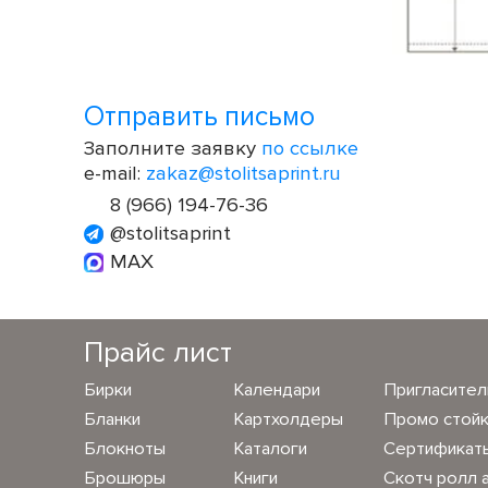
Отправить письмо
Заполните заявку
по ссылке
e-mail:
zakaz@stolitsaprint.ru
8 (966) 194-76-36
@stolitsaprint
MAX
Прайс лист
Бирки
Календари
Пригласите
Бланки
Картхолдеры
Промо стой
Блокноты
Каталоги
Сертификат
Брошюры
Книги
Скотч ролл 