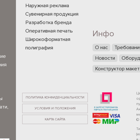
Наружная реклама
Сувенирная продукция
Разработка бренда
Оперативная печать
Инфо
Широкоформатная
О нас
Требовани
полиграфия
ние
Новости
Оборуд
ния
Конструктор макет
Ц
ПОЛИТИКА КОНФИДЕНЦИАЛЬНОСТИ
ы
о
п
ати,
УСЛОВИЯ И ПОЛОЖЕНИЯ
А
ме
КАРТА САЙТА
©
Т
(
в