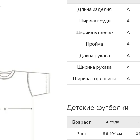
Длина изделия
A
Ширина груди
A
Ширина в плечах
A
Пройма
A
Длина рукава
A
Ширина рукава
A
Ширина горловины
A
Детские футболки
Возраст
4 года
Рост
96-104см
10