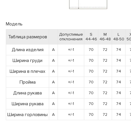
Модель
Допустимые
S
M
L
Таблица размеров
отклонения
44-46
46-48
48-50
50
Длина изделия
A
+/-1
70
72
74
Ширина груди
A
+/-1
70
72
74
Ширина в плечах
A
+/-1
70
72
74
Пройма
A
+/-1
70
72
74
Длина рукава
A
+/-1
70
72
74
Ширина рукава
A
+/-1
70
72
74
Ширина горловины
A
+/-1
70
72
74