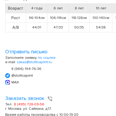
Возраст
4 года
6 лет
8 лет
10 лет
Рост
96-104см
106-116см
118-128см
130-140см
А/В
44/31
47/33
50/35
54/38
Отправить письмо
Заполните заявку
по ссылке
e-mail:
zakaz@stolitsaprint.ru
8 (966) 194-76-36
@stolitsaprint
MAX
Заказать звонок
Тел.:
8 (495) 728-09-56
г. Москва, ул. Сайкина, д.17
Время работы производства с 10:00-19:00