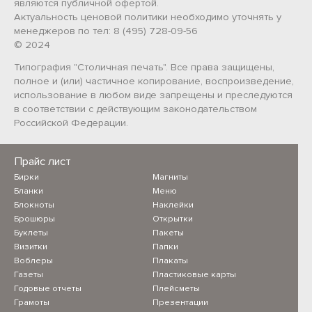
являются публичной офертой.
Актуальность ценовой политики необходимо уточнять у
менеджеров по тел: 8 (495) 728-09-56
© 2024
Типография "Столичная печать". Все права защищены,
полное и (или) частичное копирование, воспроизведение,
использование в любом виде запрещены и преследуются
в соответствии с действующим законодательством
Российской Федерации.
Прайс лист
Бирки
Магниты
Бланки
Меню
Блокноты
Наклейки
Брошюры
Открытки
Буклеты
Пакеты
Визитки
Папки
Воблеры
Плакаты
Газеты
Пластиковые карты
Годовые отчеты
Плейсметы
Грамоты
Презентации