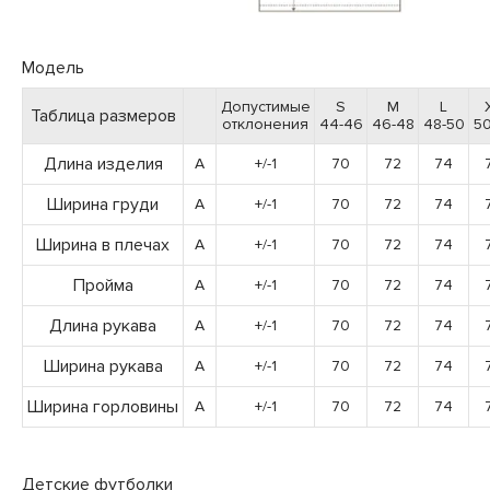
Модель
Допустимые
S
M
L
Таблица размеров
отклонения
44-46
46-48
48-50
50
Длина изделия
A
+/-1
70
72
74
Ширина груди
A
+/-1
70
72
74
Ширина в плечах
A
+/-1
70
72
74
Пройма
A
+/-1
70
72
74
Длина рукава
A
+/-1
70
72
74
Ширина рукава
A
+/-1
70
72
74
Ширина горловины
A
+/-1
70
72
74
Детские футболки