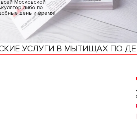
о всей Московской
ькулятор либо по
добные день и время!
СКИЕ УСЛУГИ В МЫТИЩАХ ПО Д