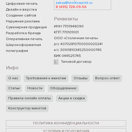
zakaz@stolitsaprint.ru
Цифровая печать
8 (495) 728-09-56
Дизайн и верстка
Создание сайтов
Реквизиты
Наружная реклама
ИНН 7701948090
Сувенирная продукция
КПП 770101001
Разработка бренда
ООО «Столичная печать»
Оперативная печать
р/с 40702810700000020241
Широкоформатная
к/с 30101810345250000745
полиграфия
БИК 044525745
Типовой договор
Инфо
О нас
Требования к макетам
Отзывы
Вопрос-ответ
Статьи
Новости
Оборудование
Правила онлайн оплаты
Акции и скидки
Конструктор макетов
ПОЛИТИКА КОНФИДЕНЦИАЛЬНОСТИ
УСЛОВИЯ И ПОЛОЖЕНИЯ