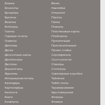
Бланки
Меню
Блокноты
Наклейки
Брошюры
Открытки
Буклеты
Пакеты
Визитки
Папки
Воблеры
Плакаты
Газеты
Пластиковые карты
Годовые отчеты
Плейсметы
Грамоты
Презентации
Дипломы
Пригласительные
Диски
Промо стойки
Дисконтные карты
Сертификаты
Диспенсеры
Скотч ролл ап
Дисплеи
Стикеры
Дорхенгеры
Стопперы
Журналы
Сувенирные коробки
Интерьерная печать
Таблички
Календари
Тейбл тенты
Картхолдеры
Тиражирование
Каталоги
Удостоверения
Книги
Флаеры
Конверты
Флажки