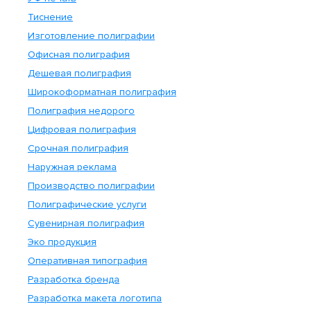
Тиснение
Изготовление полиграфии
Офисная полиграфия
Дешевая полиграфия
Широкоформатная полиграфия
Полиграфия недорого
Цифровая полиграфия
Срочная полиграфия
Наружная реклама
Производство полиграфии
Полиграфические услуги
Сувенирная полиграфия
Эко продукция
Оперативная типография
Разработка бренда
Разработка макета логотипа