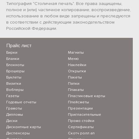
Типография "Столичная печать". Все права защищены,
полное и (или) частичное копирование, воспроизведение,
использование в любом виде запрещены и преследуются
в соответствии с действующим законодательством
Российской Федерации.
Прайс лист
Бирки
Магниты
Бланки
Меню
Блокноты
Наклейки
Брошюры
Открытки
Буклеты
Пакеты
Визитки
Папки
Воблеры
Плакаты
Газеты
Пластиковые карты
Годовые отчеты
Плейсметы
Грамоты
Презентации
Дипломы
Пригласительные
Диски
Промо стойки
Дисконтные карты
Сертификаты
Диспенсеры
Скотч ролл ап