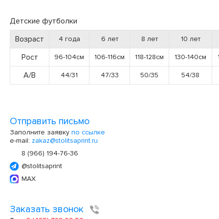
Детские футболки
Возраст
4 года
6 лет
8 лет
10 лет
Рост
96-104см
106-116см
118-128см
130-140см
А/В
44/31
47/33
50/35
54/38
Отправить письмо
Заполните заявку
по ссылке
e-mail:
zakaz@stolitsaprint.ru
8 (966) 194-76-36
@stolitsaprint
MAX
Заказать звонок