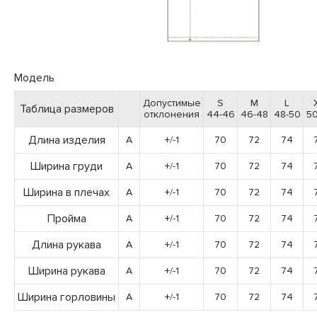
Модель
Допустимые
S
M
L
Таблица размеров
отклонения
44-46
46-48
48-50
50
Длина изделия
A
+/-1
70
72
74
Ширина груди
A
+/-1
70
72
74
Ширина в плечах
A
+/-1
70
72
74
Пройма
A
+/-1
70
72
74
Длина рукава
A
+/-1
70
72
74
Ширина рукава
A
+/-1
70
72
74
Ширина горловины
A
+/-1
70
72
74