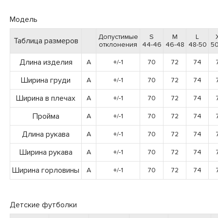
Модель
Допустимые
S
M
L
Таблица размеров
отклонения
44-46
46-48
48-50
50
Длина изделия
A
+/-1
70
72
74
Ширина груди
A
+/-1
70
72
74
Ширина в плечах
A
+/-1
70
72
74
Пройма
A
+/-1
70
72
74
Длина рукава
A
+/-1
70
72
74
Ширина рукава
A
+/-1
70
72
74
Ширина горловины
A
+/-1
70
72
74
Детские футболки