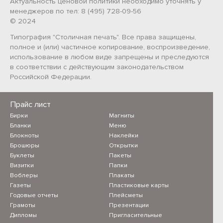
Актуальность ценовой политики необходимо уточнять у
менеджеров по тел: 8 (495) 728-09-56
© 2024
Типография "Столичная печать". Все права защищены,
полное и (или) частичное копирование, воспроизведение,
использование в любом виде запрещены и преследуются
в соответствии с действующим законодательством
Российской Федерации.
Прайс лист
Бирки
Магниты
Бланки
Меню
Блокноты
Наклейки
Брошюры
Открытки
Буклеты
Пакеты
Визитки
Папки
Воблеры
Плакаты
Газеты
Пластиковые карты
Годовые отчеты
Плейсметы
Грамоты
Презентации
Дипломы
Пригласительные