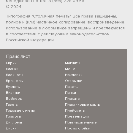
менеджеров по тел: 8 (495) 728-09-56
© 2024
Типография "Столичная печать". Все права защищены,
полное и (или) частичное копирование, воспроизведение,
использование в любом виде запрещены и преследуются
в соответствии с действующим законодательством
Российской Федерации.
Прайс лист
Бирки
Магниты
Бланки
Меню
Блокноты
Наклейки
Брошюры
Открытки
Буклеты
Пакеты
Визитки
Папки
Воблеры
Плакаты
Газеты
Пластиковые карты
Годовые отчеты
Плейсметы
Грамоты
Презентации
Дипломы
Пригласительные
Диски
Промо стойки