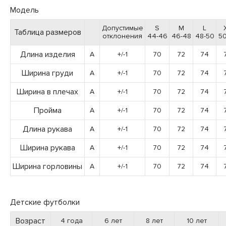
Модель
Допустимые
S
M
L
Таблица размеров
отклонения
44-46
46-48
48-50
50
Длина изделия
A
+/-1
70
72
74
Ширина груди
A
+/-1
70
72
74
Ширина в плечах
A
+/-1
70
72
74
Пройма
A
+/-1
70
72
74
Длина рукава
A
+/-1
70
72
74
Ширина рукава
A
+/-1
70
72
74
Ширина горловины
A
+/-1
70
72
74
Детские футболки
Возраст
4 года
6 лет
8 лет
10 лет