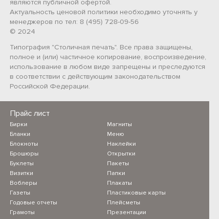
являются публичной офертой.
Актуальность ценовой политики необходимо уточнять у
менеджеров по тел: 8 (495) 728-09-56
© 2024
Типография "Столичная печать". Все права защищены,
полное и (или) частичное копирование, воспроизведение,
использование в любом виде запрещены и преследуются
в соответствии с действующим законодательством
Российской Федерации.
Прайс лист
Бирки
Магниты
Бланки
Меню
Блокноты
Наклейки
Брошюры
Открытки
Буклеты
Пакеты
Визитки
Папки
Воблеры
Плакаты
Газеты
Пластиковые карты
Годовые отчеты
Плейсметы
Грамоты
Презентации