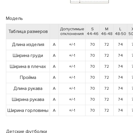
Модель
Допустимые
S
M
L
Таблица размеров
отклонения
44-46
46-48
48-50
50
Длина изделия
A
+/-1
70
72
74
Ширина груди
A
+/-1
70
72
74
Ширина в плечах
A
+/-1
70
72
74
Пройма
A
+/-1
70
72
74
Длина рукава
A
+/-1
70
72
74
Ширина рукава
A
+/-1
70
72
74
Ширина горловины
A
+/-1
70
72
74
Детские футболки