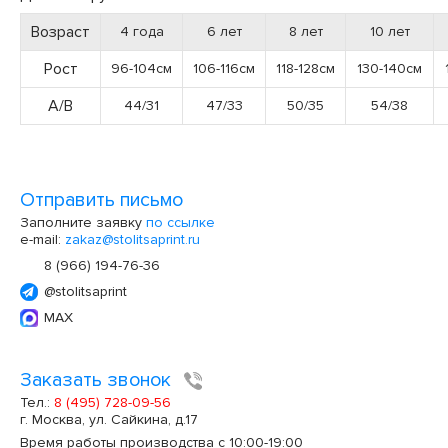
Возраст
4 года
6 лет
8 лет
10 лет
Рост
96-104см
106-116см
118-128см
130-140см
А/В
44/31
47/33
50/35
54/38
Отправить письмо
Заполните заявку
по ссылке
e-mail:
zakaz@stolitsaprint.ru
8 (966) 194-76-36
@stolitsaprint
MAX
Заказать звонок
Тел.:
8 (495) 728-09-56
г. Москва, ул. Сайкина, д.17
Время работы производства с 10:00-19:00