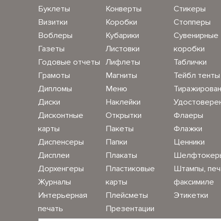
Буклеты
Конверты
Стикеры
Визитки
Коробки
Стопперы
Воблеры
Кубарики
Сувенирные
Газеты
Листовки
коробки
Годовые отчеты
Лифлеты
Таблички
Грамоты
Магниты
Тейбл тенты
Дипломы
Меню
Тиражирова
Диски
Наклейки
Удостовере
Дисконтные
Открытки
Флаеры
карты
Пакеты
Флажки
Диспенсеры
Папки
Ценники
Дисплеи
Плакаты
Шелфтокер
Дорхенгеры
Пластиковые
Штампы, печ
Журналы
карты
факсимиле
Интерьерная
Плейсметы
Этикетки
печать
Презентации