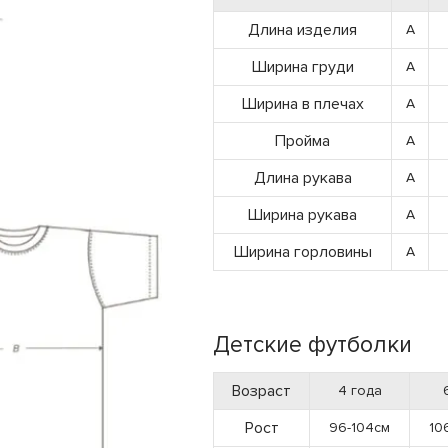
Длина изделия
A
Ширина груди
A
Ширина в плечах
A
Пройма
A
Длина рукава
A
Ширина рукава
A
Ширина горловины
A
Детские футболки
Возраст
4 года
Рост
96-104см
10