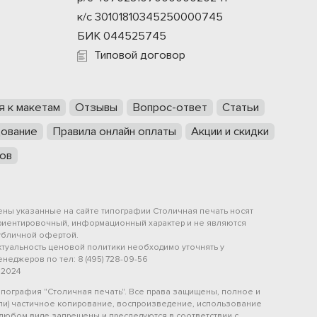
к/с 30101810345250000745
БИК 044525745
Типовой договор
я к макетам
Отзывы
Вопрос-ответ
Статьи
ование
Правила онлайн оплаты
Акции и скидки
ов
ены указанные на сайте типографии Столичная печать носят
риентировочный, информационный характер и не являются
убличной офертой.
ктуальность ценовой политики необходимо уточнять у
неджеров по тел: 8 (495) 728-09-56
 2024
ипография "Столичная печать". Все права защищены, полное и
или) частичное копирование, воспроизведение, использование
 любом виде запрещены и преследуются в соответствии с