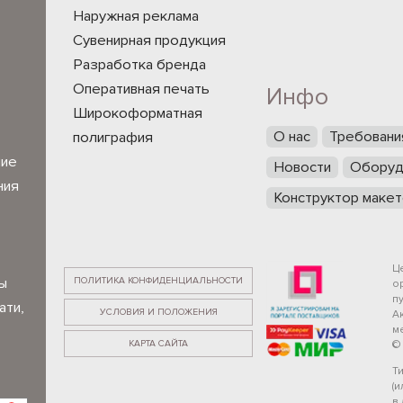
Наружная реклама
Сувенирная продукция
Разработка бренда
Оперативная печать
Инфо
Широкоформатная
О нас
Требовани
полиграфия
ние
Новости
Оборуд
ния
Конструктор макет
Ц
ПОЛИТИКА КОНФИДЕНЦИАЛЬНОСТИ
ы
о
п
ати,
УСЛОВИЯ И ПОЛОЖЕНИЯ
А
ме
КАРТА САЙТА
©
Т
(
в