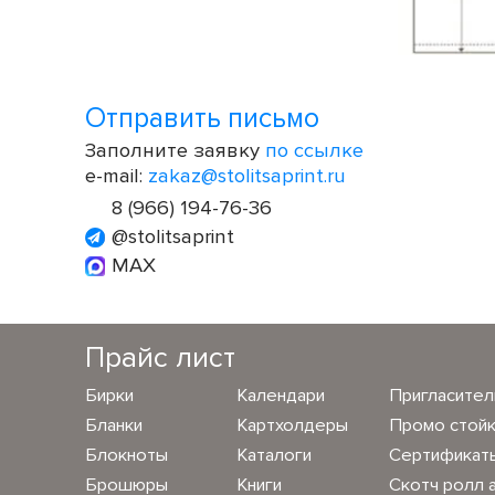
Отправить письмо
Заполните заявку
по ссылке
e-mail:
zakaz@stolitsaprint.ru
8 (966) 194-76-36
@stolitsaprint
MAX
Прайс лист
Бирки
Календари
Пригласите
Бланки
Картхолдеры
Промо стой
Блокноты
Каталоги
Сертификат
Брошюры
Книги
Скотч ролл 