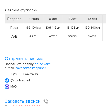
Детские футболки
Возраст
4 года
6 лет
8 лет
10 лет
Рост
96-104см
106-116см
118-128см
130-140см
А/В
44/31
47/33
50/35
54/38
Отправить письмо
Заполните заявку
по ссылке
e-mail:
zakaz@stolitsaprint.ru
8 (966) 194-76-36
@stolitsaprint
MAX
Заказать звонок