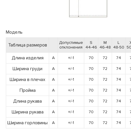
Модель
Допустимые
S
M
L
Таблица размеров
отклонения
44-46
46-48
48-50
50
Длина изделия
A
+/-1
70
72
74
Ширина груди
A
+/-1
70
72
74
Ширина в плечах
A
+/-1
70
72
74
Пройма
A
+/-1
70
72
74
Длина рукава
A
+/-1
70
72
74
Ширина рукава
A
+/-1
70
72
74
Ширина горловины
A
+/-1
70
72
74