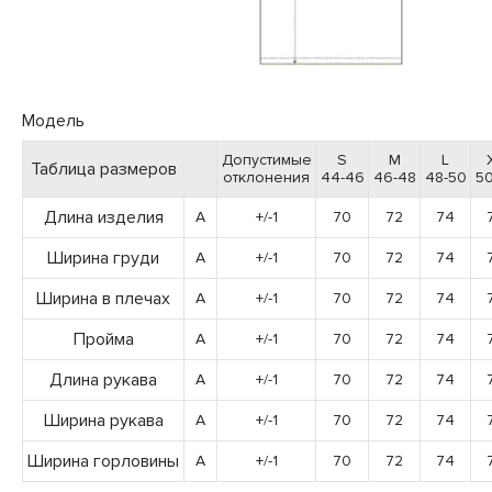
Модель
Допустимые
S
M
L
Таблица размеров
отклонения
44-46
46-48
48-50
50
Длина изделия
A
+/-1
70
72
74
Ширина груди
A
+/-1
70
72
74
Ширина в плечах
A
+/-1
70
72
74
Пройма
A
+/-1
70
72
74
Длина рукава
A
+/-1
70
72
74
Ширина рукава
A
+/-1
70
72
74
Ширина горловины
A
+/-1
70
72
74