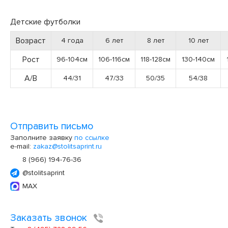
Детские футболки
Возраст
4 года
6 лет
8 лет
10 лет
Рост
96-104см
106-116см
118-128см
130-140см
А/В
44/31
47/33
50/35
54/38
Отправить письмо
Заполните заявку
по ссылке
e-mail:
zakaz@stolitsaprint.ru
8 (966) 194-76-36
@stolitsaprint
MAX
Заказать звонок