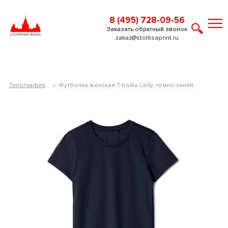
8 (495) 728-09-56
Заказать обратный звонок
zakaz@stolitsaprint.ru
Типография
»
Футболка женская T-bolka Lady, темно-синяя