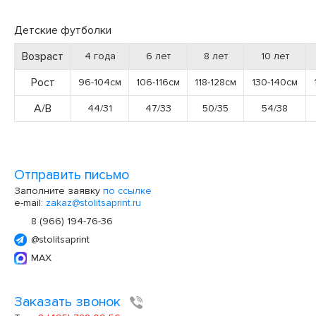
Детские футболки
Возраст
4 года
6 лет
8 лет
10 лет
Рост
96-104см
106-116см
118-128см
130-140см
А/В
44/31
47/33
50/35
54/38
Отправить письмо
Заполните заявку
по ссылке
e-mail:
zakaz@stolitsaprint.ru
8 (966) 194-76-36
@stolitsaprint
MAX
Заказать звонок