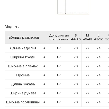
Модель
Допустимые
S
M
L
Таблица размеров
отклонения
44-46
46-48
48-50
50
Длина изделия
A
+/-1
70
72
74
Ширина груди
A
+/-1
70
72
74
Ширина в плечах
A
+/-1
70
72
74
Пройма
A
+/-1
70
72
74
Длина рукава
A
+/-1
70
72
74
Ширина рукава
A
+/-1
70
72
74
Ширина горловины
A
+/-1
70
72
74