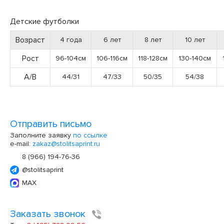
Детские футболки
Возраст
4 года
6 лет
8 лет
10 лет
Рост
96-104см
106-116см
118-128см
130-140см
А/В
44/31
47/33
50/35
54/38
Отправить письмо
Заполните заявку
по ссылке
e-mail:
zakaz@stolitsaprint.ru
8 (966) 194-76-36
@stolitsaprint
MAX
Заказать звонок