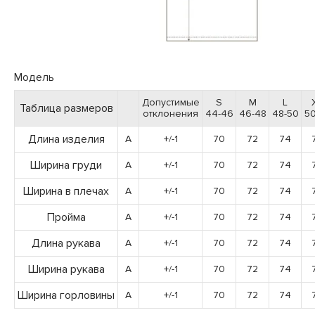
Модель
Допустимые
S
M
L
Таблица размеров
отклонения
44-46
46-48
48-50
50
Длина изделия
A
+/-1
70
72
74
Ширина груди
A
+/-1
70
72
74
Ширина в плечах
A
+/-1
70
72
74
Пройма
A
+/-1
70
72
74
Длина рукава
A
+/-1
70
72
74
Ширина рукава
A
+/-1
70
72
74
Ширина горловины
A
+/-1
70
72
74